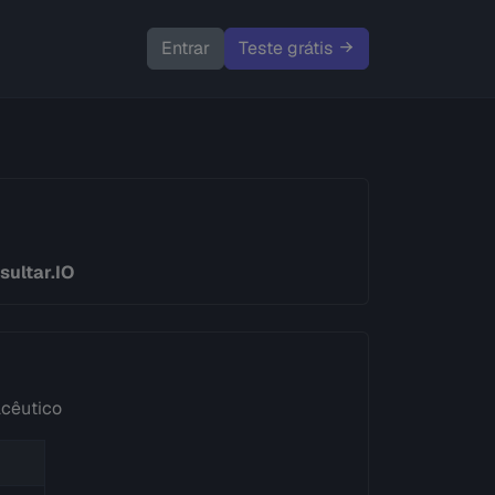
Entrar
Teste grátis
sultar.IO
acêutico