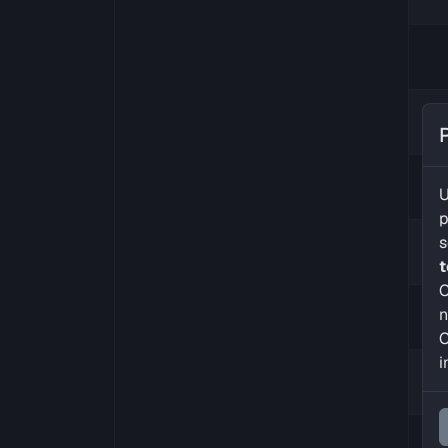
U
p
s
C
n
C
i