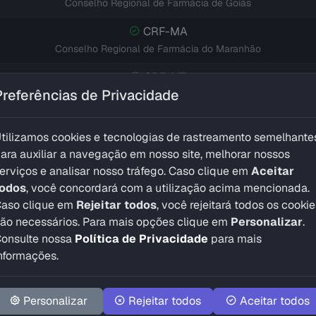
Conselho Regional de Farmácia de Goiás
CRF-MA
Conselho Regional de Farmácia do Maranhão
CRF-MT
Preferências de Privacidade
Conselho Regional de Farmácia de Mato Grosso
CRF-MS
tilizamos cookies e tecnologias de rastreamento semelhante
Conselho Regional de Farmácia de Mato Grosso do Sul
ara auxiliar a navegação em nosso site, melhorar nossos
CRF-MG
erviços e analisar nosso tráfego. Caso clique em
Aceitar
Conselho Regional de Farmácia de Minas Gerais
todos
, você concordará com a utilização acima mencionada.
aso clique em
Rejeitar todos
, você rejeitará todos os cookie
CRF-PR
ão necessários. Para mais opções clique em
Personalizar
.
Conselho Regional de Farmácia do Paraná
onsulte nossa
Política de Privacidade
para mais
nformações.
CRF-PB
Conselho Regional de Farmácia da Paraíba
Personalizar
Rejeitar todos
Aceitar todos
CRF-PA