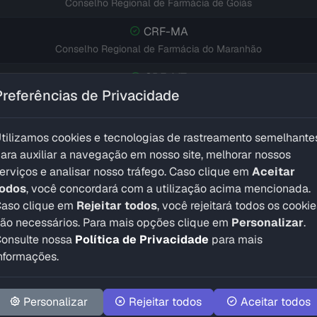
Conselho Regional de Farmácia de Goiás
CRF-MA
Conselho Regional de Farmácia do Maranhão
CRF-MT
Preferências de Privacidade
Conselho Regional de Farmácia de Mato Grosso
CRF-MS
tilizamos cookies e tecnologias de rastreamento semelhante
Conselho Regional de Farmácia de Mato Grosso do Sul
ara auxiliar a navegação em nosso site, melhorar nossos
CRF-MG
erviços e analisar nosso tráfego. Caso clique em
Aceitar
Conselho Regional de Farmácia de Minas Gerais
todos
, você concordará com a utilização acima mencionada.
aso clique em
Rejeitar todos
, você rejeitará todos os cookie
CRF-PR
ão necessários. Para mais opções clique em
Personalizar
.
Conselho Regional de Farmácia do Paraná
onsulte nossa
Política de Privacidade
para mais
nformações.
CRF-PB
Conselho Regional de Farmácia da Paraíba
Personalizar
Rejeitar todos
Aceitar todos
CRF-PA