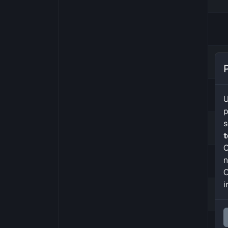
U
p
s
C
n
C
i