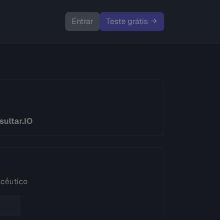
Entrar
Teste grátis
ultar.IO
acêutico