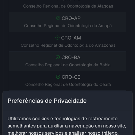
Conselho Regional de Odontologia de Alagoas
CRO-AP
Conselho Regional de Odontologia do Amapá
CRO-AM
Conselho Regional de Odontologia do Amazonas
CRO-BA
Conselho Regional de Odontologia da Bahia
CRO-CE
Conselho Regional de Odontologia do Ceará
CRO-DF
Preferências de Privacidade
Conselho Regional de Odontologia do Distrito Federal
CRO-ES
Utilizamos cookies e tecnologias de rastreamento
Conselho Regional de Odontologia do Espírito Santo
semelhantes para auxiliar a navegação em nosso site,
melhorar nossos serviços e analisar nosso tráfego.