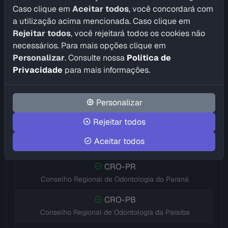
CRO-GO
Caso clique em
Aceitar todos
, você concordará com
Conselho Regional de Odontologia de Goiás
a utilização acima mencionada. Caso clique em
Rejeitar todos
, você rejeitará todos os cookies não
CRO-MA
necessários. Para mais opções clique em
Conselho Regional de Odontologia do Maranhão
Personalizar
. Consulte nossa
Política de
CRO-MT
Privacidade
para mais informações.
Conselho Regional de Odontologia de Mato Grosso
CRO-MS
Personalizar
Conselho Regional de Odontologia de Mato Grosso do Sul
Rejeitar todos
CRO-MG
Aceitar todos
Conselho Regional de Odontologia de Minas Gerais
CRO-PR
Conselho Regional de Odontologia do Paraná
CRO-PB
Conselho Regional de Odontologia da Paraíba