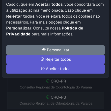
CRO-GO
Caso clique em
Aceitar todos
, você concordará com
Conselho Regional de Odontologia de Goiás
a utilização acima mencionada. Caso clique em
Rejeitar todos
, você rejeitará todos os cookies não
CRO-MA
necessários. Para mais opções clique em
Conselho Regional de Odontologia do Maranhão
Personalizar
. Consulte nossa
Política de
CRO-MT
Privacidade
para mais informações.
Conselho Regional de Odontologia de Mato Grosso
CRO-MS
Personalizar
Conselho Regional de Odontologia de Mato Grosso do Sul
Rejeitar todos
CRO-MG
Aceitar todos
Conselho Regional de Odontologia de Minas Gerais
CRO-PR
Conselho Regional de Odontologia do Paraná
CRO-PB
Conselho Regional de Odontologia da Paraíba