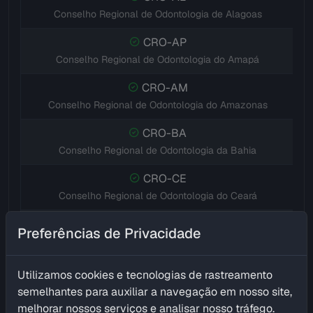
Conselho Regional de Odontologia de Alagoas
CRO-AP
Conselho Regional de Odontologia do Amapá
CRO-AM
Conselho Regional de Odontologia do Amazonas
CRO-BA
Conselho Regional de Odontologia da Bahia
CRO-CE
Conselho Regional de Odontologia do Ceará
CRO-DF
Preferências de Privacidade
Conselho Regional de Odontologia do Distrito Federal
CRO-ES
Utilizamos cookies e tecnologias de rastreamento
Conselho Regional de Odontologia do Espírito Santo
semelhantes para auxiliar a navegação em nosso site,
melhorar nossos serviços e analisar nosso tráfego.