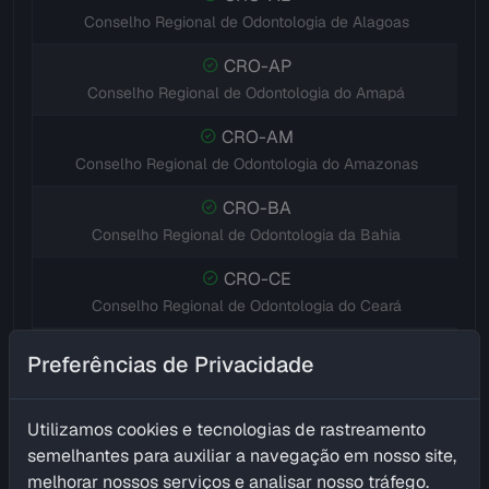
Conselho Regional de Odontologia de Alagoas
CRO-AP
Conselho Regional de Odontologia do Amapá
CRO-AM
Conselho Regional de Odontologia do Amazonas
CRO-BA
Conselho Regional de Odontologia da Bahia
CRO-CE
Conselho Regional de Odontologia do Ceará
CRO-DF
Preferências de Privacidade
Conselho Regional de Odontologia do Distrito Federal
CRO-ES
Utilizamos cookies e tecnologias de rastreamento
Conselho Regional de Odontologia do Espírito Santo
semelhantes para auxiliar a navegação em nosso site,
melhorar nossos serviços e analisar nosso tráfego.