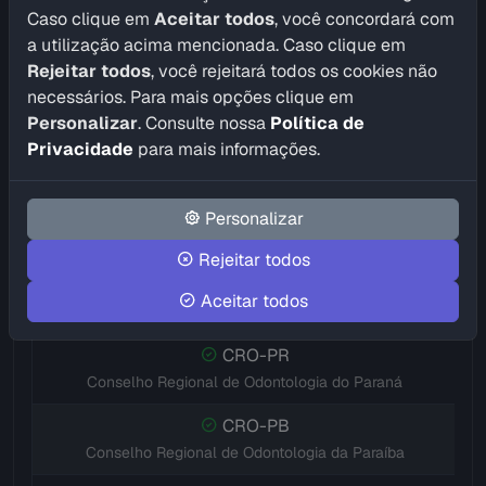
CRO-GO
Caso clique em
Aceitar todos
, você concordará com
Conselho Regional de Odontologia de Goiás
a utilização acima mencionada. Caso clique em
Rejeitar todos
, você rejeitará todos os cookies não
CRO-MA
necessários. Para mais opções clique em
Conselho Regional de Odontologia do Maranhão
Personalizar
. Consulte nossa
Política de
CRO-MT
Privacidade
para mais informações.
Conselho Regional de Odontologia de Mato Grosso
CRO-MS
Personalizar
Conselho Regional de Odontologia de Mato Grosso do Sul
Rejeitar todos
CRO-MG
Aceitar todos
Conselho Regional de Odontologia de Minas Gerais
CRO-PR
Conselho Regional de Odontologia do Paraná
CRO-PB
Conselho Regional de Odontologia da Paraíba