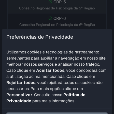
CRP-5
Conselho Regional de Psicologia da 5ª Região
CRP-6
Conselho Regional de Psicologia da 6ª Região
CRP-7
Preferências de Privacidade
Conselho Regional de Psicologia da 7ª Região
CRP-8
Utilizamos cookies e tecnologias de rastreamento
semelhantes para auxiliar a navegação em nosso site,
Conselho Regional de Psicologia da 8ª Região
melhorar nossos serviços e analisar nosso tráfego.
CRP-9
Caso clique em
Aceitar todos
, você concordará com
Conselho Regional de Psicologia da 9ª Região
a utilização acima mencionada. Caso clique em
Rejeitar todos
, você rejeitará todos os cookies não
CRP-10
necessários. Para mais opções clique em
Conselho Regional de Psicologia da 10ª Região
Personalizar
. Consulte nossa
Política de
Privacidade
para mais informações.
CRP-11
Conselho Regional de Psicologia da 11ª Região