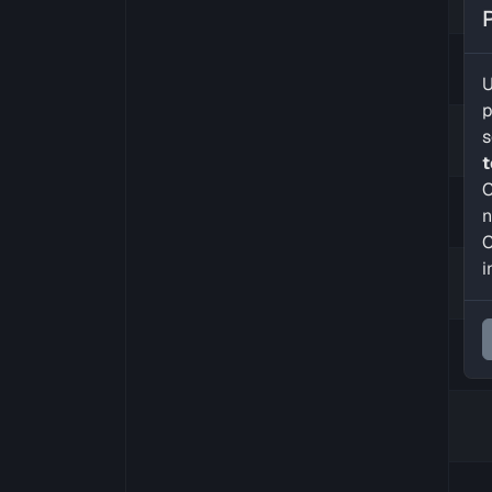
U
p
s
C
n
C
i