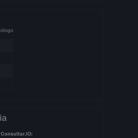
cólogo
ia
o
Consultar.IO: