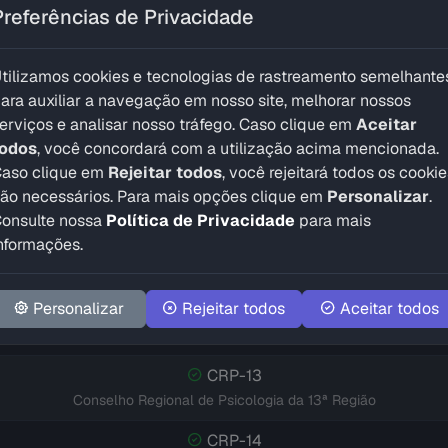
Conselho Regional de Psicologia da 7ª Região
Preferências de Privacidade
CRP-8
tilizamos cookies e tecnologias de rastreamento semelhante
Conselho Regional de Psicologia da 8ª Região
ara auxiliar a navegação em nosso site, melhorar nossos
CRP-9
erviços e analisar nosso tráfego. Caso clique em
Aceitar
Conselho Regional de Psicologia da 9ª Região
todos
, você concordará com a utilização acima mencionada.
aso clique em
Rejeitar todos
, você rejeitará todos os cookie
CRP-10
ão necessários. Para mais opções clique em
Personalizar
.
Conselho Regional de Psicologia da 10ª Região
onsulte nossa
Política de Privacidade
para mais
nformações.
CRP-11
Conselho Regional de Psicologia da 11ª Região
Personalizar
Rejeitar todos
Aceitar todos
CRP-12
Conselho Regional de Psicologia da 12ª Região
CRP-13
Conselho Regional de Psicologia da 13ª Região
CRP-14