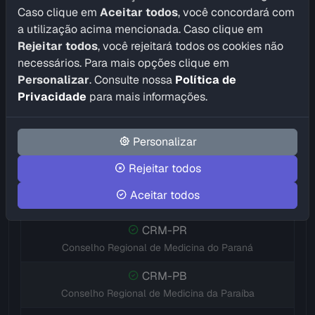
CRM-GO
Caso clique em
Aceitar todos
, você concordará com
Conselho Regional de Medicina de Goiás
a utilização acima mencionada. Caso clique em
Rejeitar todos
, você rejeitará todos os cookies não
CRM-MA
necessários. Para mais opções clique em
Conselho Regional de Medicina do Maranhão
Personalizar
. Consulte nossa
Política de
CRM-MT
Privacidade
para mais informações.
Conselho Regional de Medicina de Mato Grosso
CRM-MS
Personalizar
Conselho Regional de Medicina de Mato Grosso do Sul
Rejeitar todos
CRM-MG
Aceitar todos
Conselho Regional de Medicina de Minas Gerais
CRM-PR
Conselho Regional de Medicina do Paraná
CRM-PB
Conselho Regional de Medicina da Paraíba