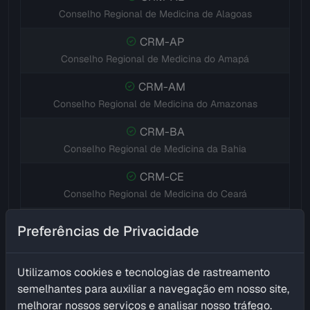
Conselho Regional de Medicina de Alagoas
CRM-AP
Conselho Regional de Medicina do Amapá
CRM-AM
Conselho Regional de Medicina do Amazonas
CRM-BA
Conselho Regional de Medicina da Bahia
CRM-CE
Conselho Regional de Medicina do Ceará
CRM-DF
Preferências de Privacidade
Conselho Regional de Medicina do Distrito Federal
CRM-ES
Utilizamos cookies e tecnologias de rastreamento
Conselho Regional de Medicina do Espírito Santo
semelhantes para auxiliar a navegação em nosso site,
melhorar nossos serviços e analisar nosso tráfego.