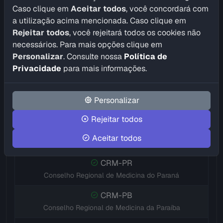
CRM-GO
Caso clique em
Aceitar todos
, você concordará com
Conselho Regional de Medicina de Goiás
a utilização acima mencionada. Caso clique em
Rejeitar todos
, você rejeitará todos os cookies não
CRM-MA
necessários. Para mais opções clique em
Conselho Regional de Medicina do Maranhão
Personalizar
. Consulte nossa
Política de
CRM-MT
Privacidade
para mais informações.
Conselho Regional de Medicina de Mato Grosso
CRM-MS
Personalizar
Conselho Regional de Medicina de Mato Grosso do Sul
Rejeitar todos
CRM-MG
Aceitar todos
Conselho Regional de Medicina de Minas Gerais
CRM-PR
Conselho Regional de Medicina do Paraná
CRM-PB
Conselho Regional de Medicina da Paraíba