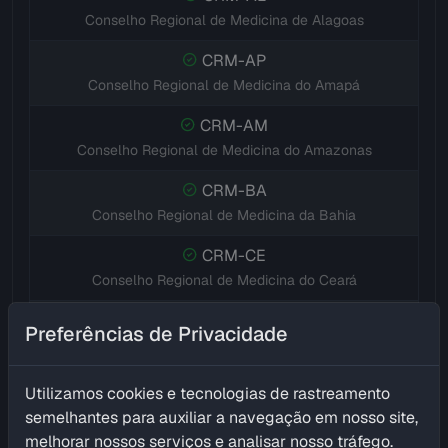
Conselho Regional de Medicina de Alagoas
CRM-AP
Conselho Regional de Medicina do Amapá
CRM-AM
Conselho Regional de Medicina do Amazonas
CRM-BA
Conselho Regional de Medicina da Bahia
CRM-CE
Conselho Regional de Medicina do Ceará
CRM-DF
Preferências de Privacidade
Conselho Regional de Medicina do Distrito Federal
CRM-ES
Utilizamos cookies e tecnologias de rastreamento
Conselho Regional de Medicina do Espírito Santo
semelhantes para auxiliar a navegação em nosso site,
melhorar nossos serviços e analisar nosso tráfego.