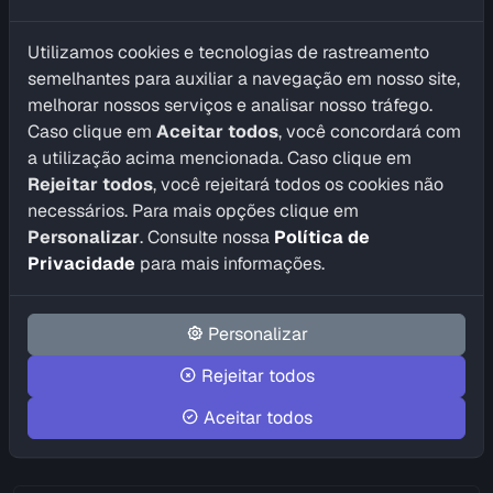
Utilizamos cookies e tecnologias de rastreamento
semelhantes para auxiliar a navegação em nosso site,
Consultar pela Latitude e
melhorar nossos serviços e analisar nosso tráfego.
Longitude
Caso clique em
Aceitar todos
, você concordará com
Geocodificação Reversa
a utilização acima mencionada. Caso clique em
Rejeitar todos
, você rejeitará todos os cookies não
Consulte o
Endereço
de uma
Latitude e Longitude
necessários. Para mais opções clique em
Personalizar
. Consulte nossa
Política de
Privacidade
para mais informações.
Logradouro
Bairro
Personalizar
Município
Rejeitar todos
UF
Aceitar todos